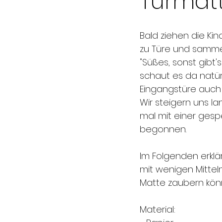
Türmat
Bald ziehen die Kin
zu Türe und sammel
"Süßes, sonst gibt's
schaut es da natür
Eingangstüre auch e
Wir steigern uns 
mal mit einer gesp
begonnen.
Im Folgenden erklär
mit wenigen Mittel
Matte zaubern könn
Material: