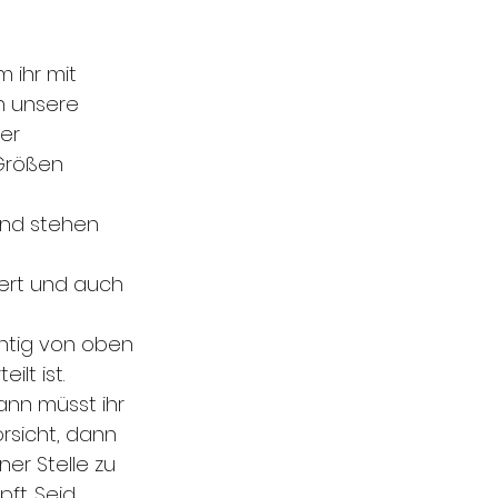
 ihr mit 
h unsere 
er 
 Größen 
nd stehen 
ert und auch 
chtig von oben 
lt ist.
ann müsst ihr 
rsicht, dann 
er Stelle zu 
ft. Seid 