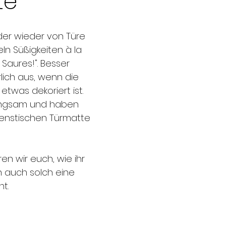
te
der wieder von Türe 
n Süßigkeiten à la 
 Saures!". Besser 
lich aus, wenn die 
twas dekoriert ist. 
langsam und haben 
enstischen Türmatte 
en wir euch, wie ihr 
n auch solch eine 
t.