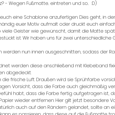
z? - Wegen Fußmatte... eintreten und so...  :D)
 euch eine Schablone anzufertigen. Dies geht, in dem
eihändig euer Motiv aufmalt oder druckt euch einfac
o viele Geister wie gewünscht, damit die Matte spät
stückt ist. Wir haben uns für zwei unterschiedliche
n werden nun innen ausgeschnitten, sodass der Ra
dnet werden diese anschließend mit Klebeband fixi
cken abgedeckt.
 die frische Luft. Draußen wird sie Sprühfarbe vorsi
en. Vorsicht, dass die Farbe auch gleichmäßig vertei
efühl habt, dass die Farbe fertig aufgetragen ist, d
apier wieder entfernen. Hier gilt jetzt besondere Vo
atürlich auch auf den Rändern gelandet, sollte an ein
, kann es passieren, dass diese auf die Fußmatte trop