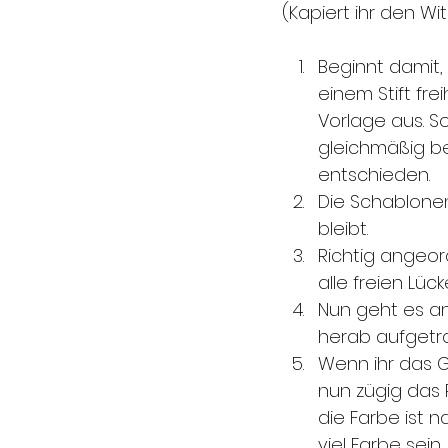
(Kapiert ihr den Wit
Beginnt damit,
einem Stift fr
Vorlage aus. S
gleichmäßig be
entschieden.
Die Schablone
bleibt. 
Richtig angeor
alle freien Lü
Nun geht es an
herab aufgetrag
Wenn ihr das G
nun zügig das P
die Farbe ist n
viel Farbe sein