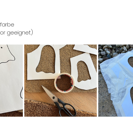
farbe
or geeignet)